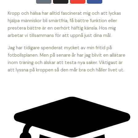
o
s
v
c
n
t
e
e
Kropp och hälsa har alltid fascinerat mig och att lyckas
e
a
l
b
hjälpa människor bli smärtfria, få bättre funktion eller
prestera bättre är en oerhört häftig känsla. Hos mig
-
g
o
o
arbetar vi tillsammans för att uppnå just dina mål.
a
r
p
o
l
a
e
k
Jag har tidigare spenderat mycket av min fritid på
t
m
fotbollsplanen. Men på senare år har jag blivit en allätare
inom träning och älskar att testa nya saker. Viktigast är
att lyssna på kroppen så den mår bra och håller livet ut.