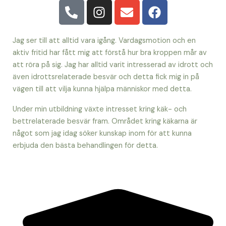
P
I
E
F
h
n
n
a
o
s
v
c
n
t
e
e
Jag ser till att alltid vara igång. Vardagsmotion och en
e
a
l
b
aktiv fritid har fått mig att förstå hur bra kroppen mår av
att röra på sig. Jag har alltid varit intresserad av idrott och
-
g
o
o
även idrottsrelaterade besvär och detta fick mig in på
a
r
p
o
vägen till att vilja kunna hjälpa människor med detta.
l
a
e
k
t
m
Under min utbildning växte intresset kring käk- och
bettrelaterade besvär fram. Området kring käkarna är
något som jag idag söker kunskap inom för att kunna
erbjuda den bästa behandlingen för detta.